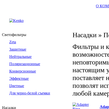
О КО
Насадки » П
Светофильтры
Zeta
Фильтры и к
Защитные
возможносте
Нейтральные
неповторимы
Поляризационные
настоящим 
Конверсионные
поставляет 
Эффектные
позволят ис
Цветные
любой каме
Для черно-белой съемки
Adap
Насадки