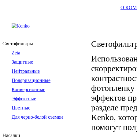
О КО
Светофильтр
Светофильтры
Zeta
Использован
Защитные
скорректиро
Нейтральные
контрастнос
Поляризационные
фотопленку 
Конверсионные
эффектов пр
Эффектные
разделе пре
Цветные
Kenko, кото
Для черно-белой съемки
помогут пол
Насадки